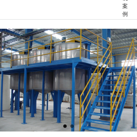
案
例
查
看
大
图